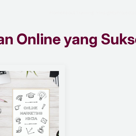
Home
About
Training
Insights
Projects
n Online yang Suks