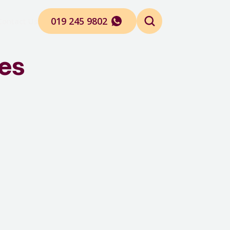
019 245 9802
Contact Us
Search
for:
es