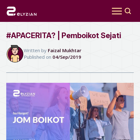
Search
for:
#APACERITA? | Pemboikot Sejati
Written by 
Faizal Mukhtar
Published on 
04/Sep/2019